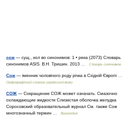
сож
— сущ., кол во синонимов: 1 • река (2073) Словарь
синонимов ASIS. В.Н. Тришин. 2013 …
Словарь синонимов
Сож
— іменник чоловічого роду річка в Східній Європі …
Орфографічний словник української мови
СОЖ
— Сокращение СОЖ может означать: Смазочно
охлаждающие жидкости Слизистая оболочка желудка
Соросовский образовательный журнал См. также Сож
многозначный термин …
Википедия