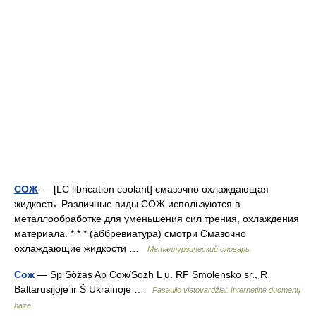
СОЖ
— [LC librication coolant] смазочно охлаждающая
жидкость. Различные виды СОЖ используются в
металлообработке для уменьшения сил трения, охлаждения
материала. * * * (аббревиатура) смотри Смазочно
охлаждающие жидкости …
Металлургический словарь
Сож
— Sp Sòžas Ap Сож/Sozh L u. RF Smolensko sr., R
Baltarusijoje ir Š Ukrainoje …
Pasaulio vietovardžiai. Internetinė duomenų
bazė