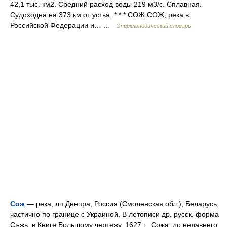
42,1 тыс. км2. Средний расход воды 219 м3/с. Сплавная.
Судоходна на 373 км от устья. * * * СОЖ СОЖ, река в
Российской Федерации и… …
Энциклопедический словарь
Сож
— река, лп Днепра; Россия (Смоленская обл.), Беларусь,
частично по границе с Украиной. В летописи др. русск. форма
Съжь; в Книге Большому чертежу, 1627 г., Сожа; до недавнего