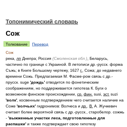
Топонимический словарь
Сож
Толкование
Перевод
Сож
река,
лп
Днепра; Россия
(Смоленская обл.)
, Беларусь,
частично по границе с Украиной. В летописи др.-русск. форма
Съжь; в Книге Большому чертежу, 1627
г.
, Сожа; до недавнего
времени Сожь. Предлагаемая М. Фасме-ром связь с др.-
прусск. suge
'дождь'
отводится по фонетическим
соображениям, но поддерживается гипотеза К. Буги о
возможном финском происхождении,
ср.
фин.
susi,
эст.
suzi
'волк'
, косвенным подтверждением чего считается наличие на
Соже
'волчьих'
гидронимов: Волчеса и
др.
.
В.
А. Жучкевич
считает более вероятной связь с др.-русск., старобелор. сожжь
-
'выжженные участки леса, подготовленные для
распашки'
и также подтверждает свою гипотезу