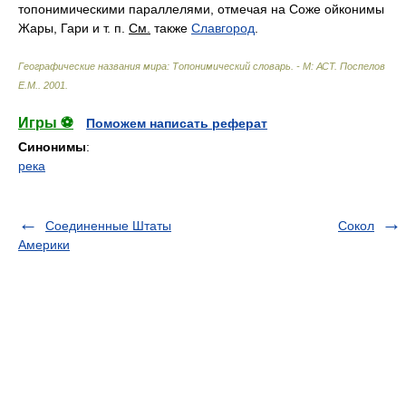
топонимическими параллелями, отмечая на Соже ойконимы
Жары, Гари и т. п.
См.
также
Славгород
.
Географические названия мира: Топонимический словарь. - М: АСТ
.
Поспелов
Е.М.
.
2001
.
Игры ⚽
Поможем написать реферат
Синонимы
:
река
Соединенные Штаты
Сокол
Америки